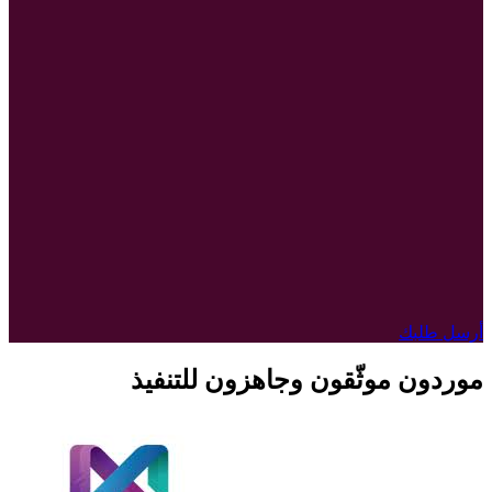
أرسل طلبك
موردون موثّقون وجاهزون للتنفيذ